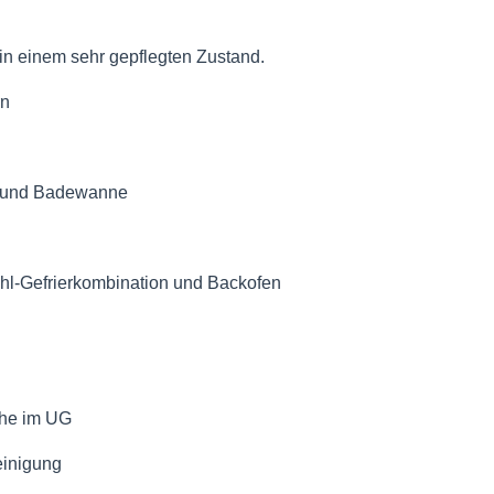
in einem sehr gepflegten Zustand.
rn
e und Badewanne
hl-Gefrierkombination und Backofen
che im UG
einigung