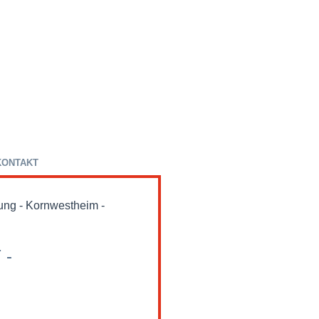
KONTAKT
ng - Kornwestheim -
 -