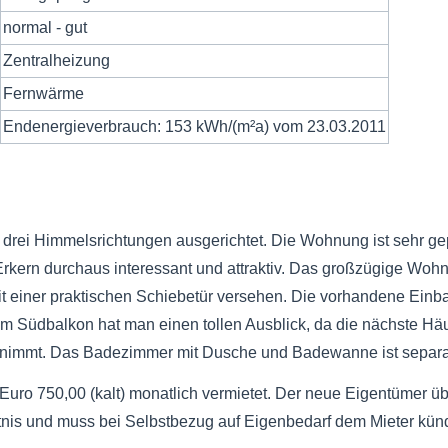
normal - gut
Zentralheizung
Fernwärme
Endenergieverbrauch: 153 kWh/(m²a) vom 23.03.2011
 drei Himmelsrichtungen ausgerichtet. Die Wohnung ist sehr gep
n Erkern durchaus interessant und attraktiv. Das großzügige Wo
it einer praktischen Schiebetür versehen. Die vorhandene Einba
m Südbalkon hat man einen tollen Ausblick, da die nächste Häus
cht nimmt. Das Badezimmer mit Dusche und Badewanne ist sepa
 Euro 750,00 (kalt) monatlich vermietet. Der neue Eigentümer ü
tnis und muss bei Selbstbezug auf Eigenbedarf dem Mieter künd