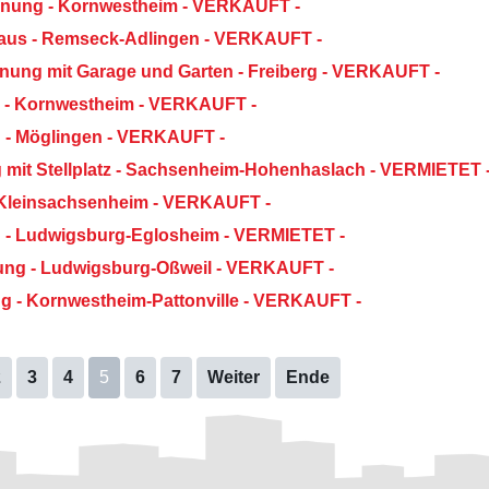
hnung - Kornwestheim - VERKAUFT -
haus - Remseck-Adlingen - VERKAUFT -
nung mit Garage und Garten - Freiberg - VERKAUFT -
g - Kornwestheim - VERKAUFT -
g - Möglingen - VERKAUFT -
 mit Stellplatz - Sachsenheim-Hohenhaslach - VERMIETET 
- Kleinsachsenheim - VERKAUFT -
g - Ludwigsburg-Eglosheim - VERMIETET -
ung - Ludwigsburg-Oßweil - VERKAUFT -
g - Kornwestheim-Pattonville - VERKAUFT -
2
3
4
5
6
7
Weiter
Ende